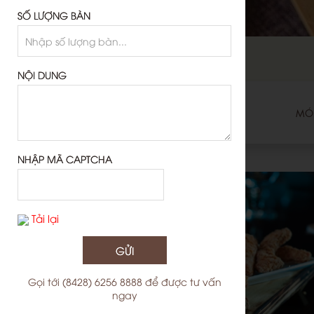
SỐ LƯỢNG BÀN
NỘI DUNG
MÓN
NHẬP MÃ CAPTCHA
Tải lại
GỬI
Gọi tới
(8428) 6256 8888
để được tư vấn
ngay