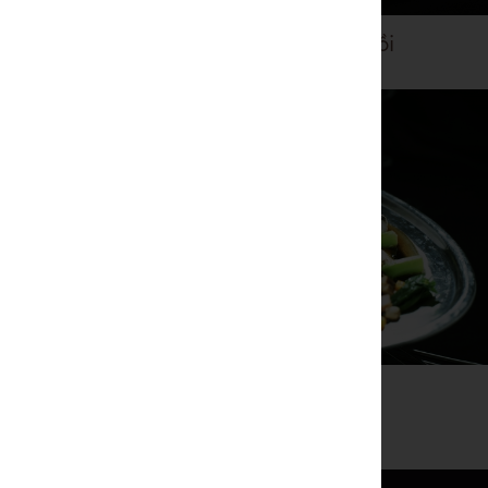
Puff Pastry nhân cá hồi
Cá tầm hấp tam vị