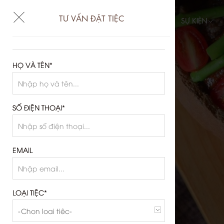
TƯ VẤN ĐẶT TIỆC
TIỆC CƯỚI
HỘI NGHỊ
SỰ KIỆN
HỌ VÀ TÊN*
SỐ ĐIỆN THOẠI*
EMAIL
LOẠI TIỆC*