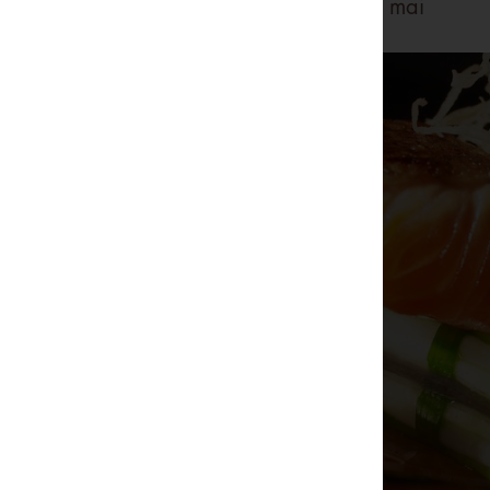
Ba rọi cuộn nấm sốt phô mai