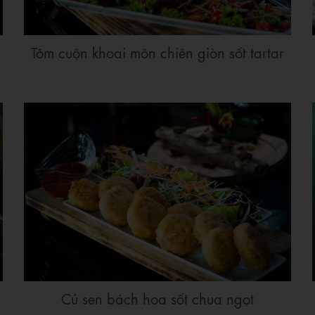
Tôm cuộn khoai môn chiên giòn sốt tartar
Củ sen bách hoa sốt chua ngọt