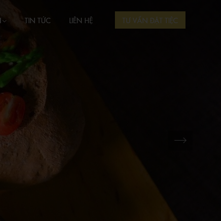
N
TIN TỨC
LIÊN HỆ
TƯ VẤN ĐẶT TIỆC