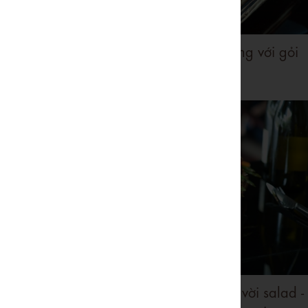
Cá hồi tẩm bột chiên giòn dùng với gỏi
xoài Thái
Cánh gà nướng sốt BBQ dùng vời salad -