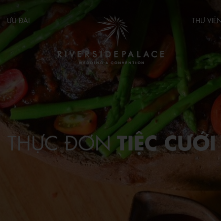
ƯU ĐÃI
THƯ VIỆ
TIỆC CƯỚI
THỰC ĐƠN