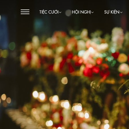
TIỆC CƯỚI
HỘI NGHỊ
SỰ KIỆN