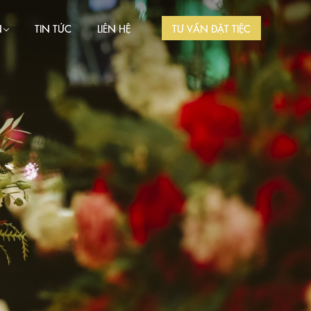
N
TIN TỨC
LIÊN HỆ
TƯ VẤN ĐẶT TIỆC