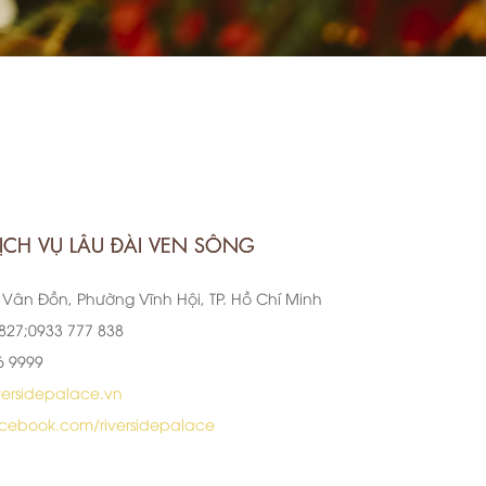
CH VỤ LÂU ĐÀI VEN SÔNG
 Vân Đồn, Phường Vĩnh Hội, TP. Hồ Chí Minh
 827;0933 777 838
6 9999
versidepalace.vn
acebook.com/riversidepalace