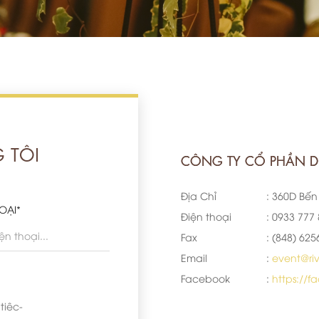
 TÔI
CÔNG TY CỔ PHẦN DỊ
Địa Chỉ
: 360D Bến
OẠI*
Điện thoại
: 0933 777
Fax
: (848) 625
Email
:
event@ri
Facebook
:
https://f