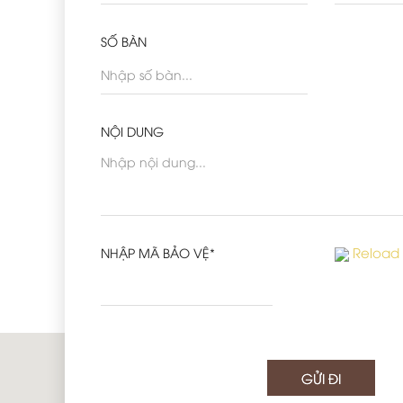
SỐ BÀN
NỘI DUNG
Reload
NHẬP MÃ BẢO VỆ*
GỬI ĐI