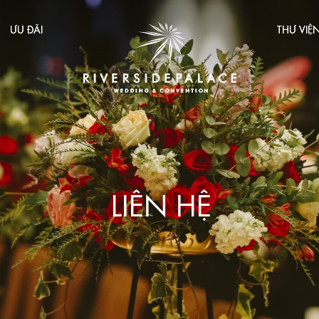
ƯU ĐÃI
THƯ VIỆ
LIÊN HỆ