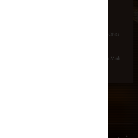
CÔNG TY CỔ PHẦN DỊCH VỤ LÂU ĐÀI VEN SÔNG
(RIVERSIDE PALACE)
Mã số thuế: 0310091582
360D Bến Vân Đồn, Phường Vĩnh Hội, TP. Hồ Chí Minh
event@riversidepalace.vn
0933 777 838