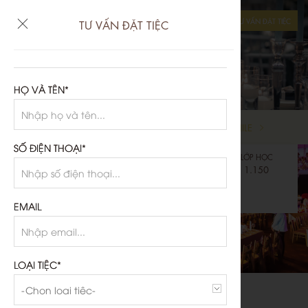
TƯ VẤN ĐẶT TIỆC
TƯ VẤN ĐẶT TIỆC
SỰ KIỆN
SẢNH TIỆC
HỌ VÀ TÊN*
BALLROOM
GRAND BALLROOM
NILE
SỐ ĐIỆN THOẠI*
DIỆN TÍCH
BÀN TRÒN
RẠP HÁT
LỚP HỌC
1.728m2
1.400
2.000
1.150
TIỆC ĐỨNG
CHỮ U
1.700
-
EMAIL
LOẠI TIỆC*