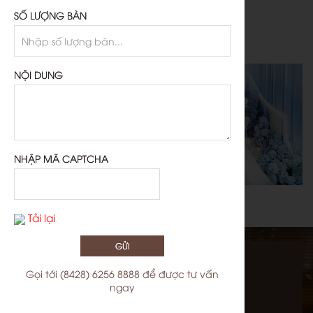
SỐ LƯỢNG BÀN
ĐẶC BIỆT
ƯU ĐÃI
NỘI DUNG
NHẬP MÃ CAPTCHA
Tải lại
GỬI
Gọi tới
(8428) 6256 8888
để được tư vấn
ngay