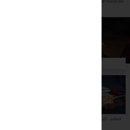
Củ sen bách hoa sốt chua
Mực xuyên tiêu sốt tamarind
ngọt
SPECIAL SET MENU
MENU 1
MENU 2
MENU 3
Burger patê sườn non
Cua lột rang muối - salad
bưởi