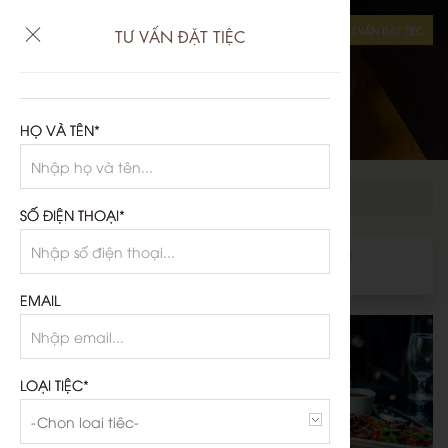
TƯ VẤN ĐẶT TIỆC
TƯ VẤN ĐẶT TIỆC
TIỆC CƯỚI
THỰC ĐƠN
HỌ VÀ TÊN*
THỰC ĐƠN TỰ CHỌN
SỐ ĐIỆN THOẠI*
MÓN KHAI VỊ
MÓN SÚP
MÓN CHÍNH
MÓN TRÁNG MIỆNG
EMAIL
LOẠI TIỆC*