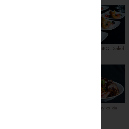
Súp cua hải vị
Tôm càng nướng BBQ - Salad
Salsa
Thăn nõn bê cuộn thịt -
Mì xào vịt quay xá xíu
Capuchino gan ngỗng