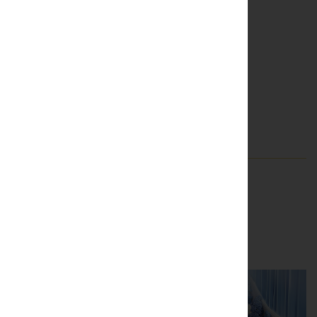
Rau câu tổ yến hạt chia -
salad trái cây tươi
SHARE:
ĐẶC BIỆT
ƯU ĐÃI