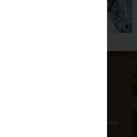
CÔNG TY CỔ PHẦN DỊCH VỤ LÂU ĐÀI VEN SÔNG
(RIVERSIDE PALACE)