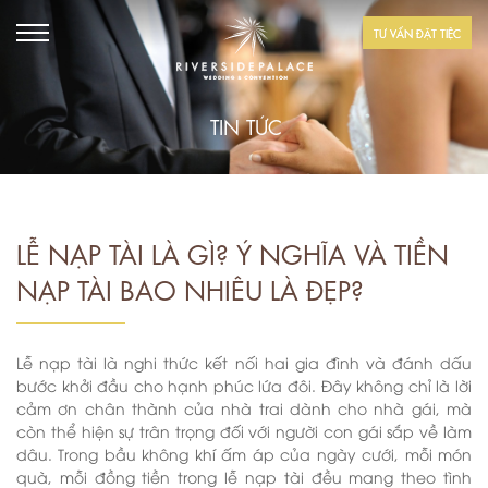
TƯ VẤN ĐẶT TIỆC
TIN TỨC
LỄ NẠP TÀI LÀ GÌ? Ý NGHĨA VÀ TIỀN
NẠP TÀI BAO NHIÊU LÀ ĐẸP?
Lễ nạp tài là nghi thức kết nối hai gia đình và đánh dấu
bước khởi đầu cho hạnh phúc lứa đôi. Đây không chỉ là lời
cảm ơn chân thành của nhà trai dành cho nhà gái, mà
còn thể hiện sự trân trọng đối với người con gái sắp về làm
dâu. Trong bầu không khí ấm áp của ngày cưới, mỗi món
quà, mỗi đồng tiền trong lễ nạp tài đều mang theo tình