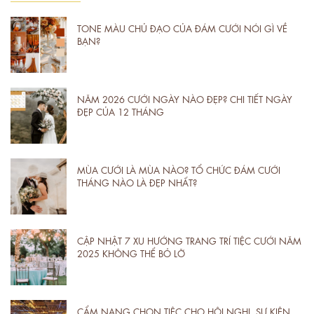
TONE MÀU CHỦ ĐẠO CỦA ĐÁM CƯỚI NÓI GÌ VỀ
BẠN?
NĂM 2026 CƯỚI NGÀY NÀO ĐẸP? CHI TIẾT NGÀY
ĐẸP CỦA 12 THÁNG
MÙA CƯỚI LÀ MÙA NÀO? TỔ CHỨC ĐÁM CƯỚI
THÁNG NÀO LÀ ĐẸP NHẤT?
CẬP NHẬT 7 XU HƯỚNG TRANG TRÍ TIỆC CƯỚI NĂM
2025 KHÔNG THỂ BỎ LỠ
CẨM NANG CHỌN TIỆC CHO HỘI NGHỊ, SỰ KIỆN