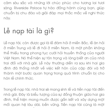
cảm sâu sắc và những lời chúc phúc cho tương lai tươi
sáng. Riverside Palace tự hào đồng hành cùng bạn, giúp
chuẩn bị chu đáo và giải đáp mọi thắc mắc về nghi thức
này.
Lễ nạp tài là gì?
Lễ nạp tài, còn được gọi là lễ đám hỏi ở miền Bắc, lễ ăn hỏi
ở miền Trung và lễ đi hỏi ở miền Nam, là một phần không
thể thiếu trong phong tục cưới hỏi truyền thống của người
Việt Nam. Nó thể hiện sự tôn trọng và lòng biết ơn của nhà
trai đối với nhà gái. Lễ này thường diễn ra sau khi hai gia
đình đã thống nhất về việc kết hôn của cặp đôi và trở
thành một bước quan trọng trong quá trình chuẩn bị cho
hôn lễ chính thức.
Trong lễ nạp tài, nhà trai sẽ mang sính lễ và tiền nạp tài đến
nhà gái. Đây là biểu tượng của sự đồng thuận giữa hai gia
đình, thể hiện mong muốn được gắn kết và xây dựng một
mối quan hệ lâu dài, bền vững. Tiền nạp tài cũng là một