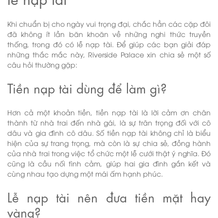
Khi chuẩn bị cho ngày vui trọng đại, chắc hẳn các cặp đôi
đã không ít lần băn khoăn về những nghi thức truyền
thống, trong đó có lễ nạp tài. Để giúp các bạn giải đáp
những thắc mắc này, Riverside Palace xin chia sẻ một số
câu hỏi thường gặp:
Tiền nạp tài dùng để làm gì?
Hơn cả một khoản tiền, tiền nạp tài là lời cảm ơn chân
thành từ nhà trai đến nhà gái, là sự trân trọng đối với cô
dâu và gia đình cô dâu. Số tiền nạp tài không chỉ là biểu
hiện của sự trang trọng, mà còn là sự chia sẻ, đồng hành
của nhà trai trong việc tổ chức một lễ cưới thật ý nghĩa. Đó
cũng là cầu nối tình cảm, giúp hai gia đình gắn kết và
cùng nhau tạo dựng một mái ấm hạnh phúc.
Lễ nạp tài nên đưa tiền mặt hay
vàng?