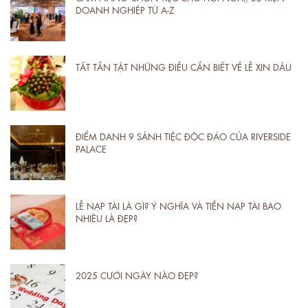
DOANH NGHIỆP TỪ A-Z
TẤT TẦN TẬT NHỮNG ĐIỀU CẦN BIẾT VỀ LỄ XIN DÂU
ĐIỂM DANH 9 SẢNH TIỆC ĐỘC ĐÁO CỦA RIVERSIDE
PALACE
LỄ NẠP TÀI LÀ GÌ? Ý NGHĨA VÀ TIỀN NẠP TÀI BAO
NHIÊU LÀ ĐẸP?
2025 CƯỚI NGÀY NÀO ĐẸP?