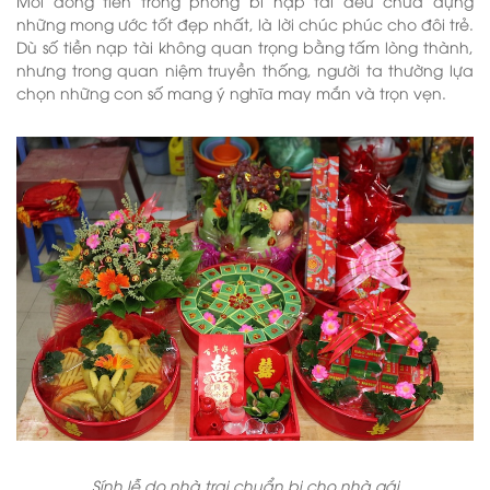
Mỗi đồng tiền trong phong bì nạp tài đều chứa đựng
những mong ước tốt đẹp nhất, là lời chúc phúc cho đôi trẻ.
Dù số tiền nạp tài không quan trọng bằng tấm lòng thành,
nhưng trong quan niệm truyền thống, người ta thường lựa
chọn những con số mang ý nghĩa may mắn và trọn vẹn.
Sính lễ do nhà trai chuẩn bị cho nhà gái