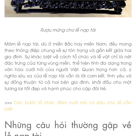
Rượu mừng cho lễ nạp tài
Mâm lễ nạp tài, dù ở miền Bắc hay miền Nam, đều mang
theo thông điệp chung về sự tôn trọng và gắn kết giữa hai
gia đình. Sự khác biệt về cách tổ chức và lễ vật chỉ là nét
đặc trưng của từng vùng miền, thể hiện tính đa dạng trong
văn hóa cưới hỏi của người Việt. Quan trọng hơn cả, ý
nghĩa sâu xa của lễ nạp tài vẫn là lời cam kết, tình yêu và
sự đồng thuận từ cả hai bên gia đình, khởi đầu cho một
tương lai tốt đẹp và hạnh phúc cho cặp đôi trẻ.
>>>
Các bước tổ chức đám cưới mà cô dâu chú rể cần
biết
Những câu hỏi thường gặp về
lễ nạp tài