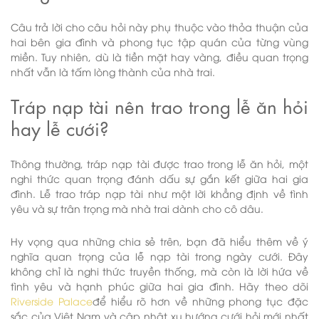
Câu trả lời cho câu hỏi này phụ thuộc vào thỏa thuận của
hai bên gia đình và phong tục tập quán của từng vùng
miền. Tuy nhiên, dù là tiền mặt hay vàng, điều quan trọng
nhất vẫn là tấm lòng thành của nhà trai.
Tráp nạp tài nên trao trong lễ ăn hỏi
hay lễ cưới?
Thông thường, tráp nạp tài được trao trong lễ ăn hỏi, một
nghi thức quan trọng đánh dấu sự gắn kết giữa hai gia
đình. Lễ trao tráp nạp tài như một lời khẳng định về tình
yêu và sự trân trọng mà nhà trai dành cho cô dâu.
Hy vọng qua những chia sẻ trên, bạn đã hiểu thêm về ý
nghĩa quan trọng của lễ nạp tài trong ngày cưới. Đây
không chỉ là nghi thức truyền thống, mà còn là lời hứa về
tình yêu và hạnh phúc giữa hai gia đình. Hãy theo dõi
Riverside Palace
để hiểu rõ hơn về những phong tục đặc
sắc của Việt Nam và cập nhật xu hướng cưới hỏi mới nhất