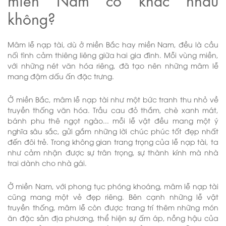
không?
Mâm lễ nạp tài, dù ở miền Bắc hay miền Nam, đều là cầu
nối tình cảm thiêng liêng giữa hai gia đình. Mỗi vùng miền,
với những nét văn hóa riêng, đã tạo nên những mâm lễ
mang đậm dấu ấn đặc trưng.
Ở miền Bắc, mâm lễ nạp tài như một bức tranh thu nhỏ về
truyền thống văn hóa. Trầu cau đỏ thắm, chè xanh mát,
bánh phu thê ngọt ngào... mỗi lễ vật đều mang một ý
nghĩa sâu sắc, gửi gắm những lời chúc phúc tốt đẹp nhất
đến đôi trẻ. Trong không gian trang trọng của lễ nạp tài, ta
như cảm nhận được sự trân trọng, sự thành kính mà nhà
trai dành cho nhà gái.
Ở miền Nam, với phong tục phóng khoáng, mâm lễ nạp tài
cũng mang một vẻ đẹp riêng. Bên cạnh những lễ vật
truyền thống, mâm lễ còn được trang trí thêm những món
ăn đặc sản địa phương, thể hiện sự ấm áp, nồng hậu của