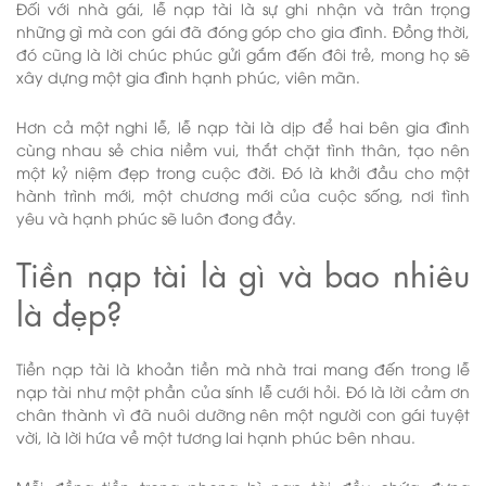
Đối với nhà gái, lễ nạp tài là sự ghi nhận và trân trọng
những gì mà con gái đã đóng góp cho gia đình. Đồng thời,
đó cũng là lời chúc phúc gửi gắm đến đôi trẻ, mong họ sẽ
xây dựng một gia đình hạnh phúc, viên mãn.
Hơn cả một nghi lễ, lễ nạp tài là dịp để hai bên gia đình
cùng nhau sẻ chia niềm vui, thắt chặt tình thân, tạo nên
một kỷ niệm đẹp trong cuộc đời. Đó là khởi đầu cho một
hành trình mới, một chương mới của cuộc sống, nơi tình
yêu và hạnh phúc sẽ luôn đong đầy.
Tiền nạp tài là gì và bao nhiêu
là đẹp?
Tiền nạp tài là khoản tiền mà nhà trai mang đến trong lễ
nạp tài như một phần của sính lễ cưới hỏi. Đó là lời cảm ơn
chân thành vì đã nuôi dưỡng nên một người con gái tuyệt
vời, là lời hứa về một tương lai hạnh phúc bên nhau.