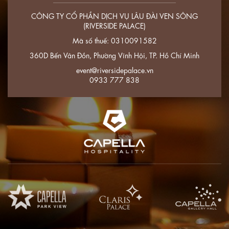
CÔNG TY CỔ PHẦN DỊCH VỤ LÂU ĐÀI VEN SÔNG
(RIVERSIDE PALACE)
Mã số thuế: 0310091582
360D Bến Vân Đồn, Phường Vĩnh Hội, TP. Hồ Chí Minh
event@riversidepalace.vn
0933 777 838