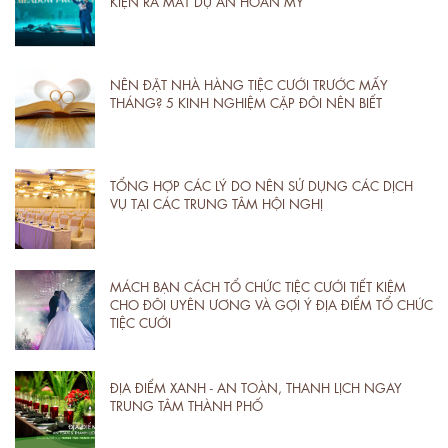
KIỆN RA MẮT DỰ ÁN HOÀN MỸ
NÊN ĐẶT NHÀ HÀNG TIỆC CƯỚI TRƯỚC MẤY
THÁNG? 5 KINH NGHIỆM CẶP ĐÔI NÊN BIẾT
TỔNG HỢP CÁC LÝ DO NÊN SỬ DỤNG CÁC DỊCH
VỤ TẠI CÁC TRUNG TÂM HỘI NGHỊ
MÁCH BẠN CÁCH TỔ CHỨC TIỆC CƯỚI TIẾT KIỆM
CHO ĐÔI UYÊN ƯƠNG VÀ GỢI Ý ĐỊA ĐIỂM TỔ CHỨC
TIỆC CƯỚI
ĐỊA ĐIỂM XANH - AN TOÀN, THANH LỊCH NGAY
TRUNG TÂM THÀNH PHỐ