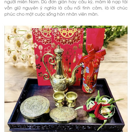
người miền Nam. Dù đơn giản hay cầu kỳ, mâm lễ nạp tài
vẫn giữ nguyên ý nghĩa là cầu nối tình cảm, là lời chúc
phúc cho một cuộc sống hôn nhân viên mãn.