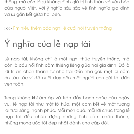
thống, mà còn là sự khẳng định giá trị tinh thần và văn hóa
của người Việt, với ý nghĩa sâu sắc về tình nghĩa gia đình
và sự gắn kết giữa hai bên.
>>>
Tìm hiểu thêm các nghi lễ cưới hỏi truyền thống
Ý nghĩa của lễ nạp tài
Lễ nạp tài, không chỉ là một nghi thức truyền thống, mà
còn là cầu nối tình cảm thiêng liêng giữa hai gia đình. Đó là
lời tri ân chân thành từ nhà trai đến nhà gái, một lời cảm
ơn sâu sắc vì đã nuôi dạy nên một người con gái tài đức
vẹn toàn.
Trong không khí ấm áp và tràn đầy hạnh phúc của ngày
vui, lễ nạp tài như một lời hứa, một cam kết về một tương
lai tươi sáng, hạnh phúc. Mỗi món quà, mỗi lời chúc trong lễ
nạp tài đều chứa đựng những tình cảm chân thành,
những mong ước tốt đẹp nhất dành cho cặp đôi.