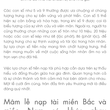
Các con số như 5 và 9 thường được ưa chuộng vì chúng
tượng trưng cho sự bền vững và phát triển. Con số 5 thể
hiện sự cân bằng và hòa hợp, trong khi số 9 được coi là
biểu tượng của sự vĩnh cửu và viên mãn. Ngoài ra, người ta
cũng thường chọn những con số tròn như 10 triệu, 20 triệu
hoặc các con số kép như 68 (lộc phát), 86 (phát lộc), để
tượng trưng cho sự thịnh vượng và tài lộc trong hôn nhân.
Sự lựa chọn số tiền này mang tính chất tượng trưng, thể
hiện mong muốn về một cuộc sống hôn nhân ấm no và
trọn vẹn cho đôi trẻ.
Việc lựa chọn số tiền nạp tài phù hợp cần dựa trên sự thấu
hiểu và đồng thuận giữa hai gia đình. Quan trọng hơn cả
là sự chân thành và tình cảm mà hai bên dành cho nhau.
Một lễ cưới ấm cúng, tràn đầy tình yêu thương mới là điều
đáng quý nhất.
Mâm lễ nạp tài miền Bắc và
miền Nam có khác nhau