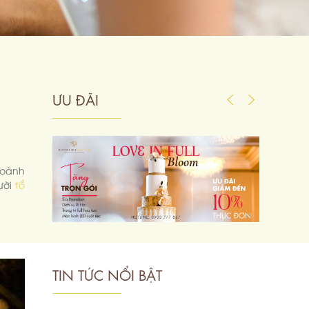
ƯU ĐÃI
hoành
ười
tổ
TIN TỨC NỔI BẬT