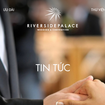
ƯU ĐÃI
THƯ VIỆ
TIN TỨC