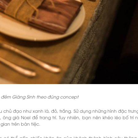
ng đêm Giáng Sinh theo đúng concept
àu chủ đạo như xanh lá, đỏ, trắng. Sử dụng những hình đặc trưn
ông già Noel để trang trí. Tuy nhiên, bạn nên khéo léo bố trí 
gian trên bàn tiệc.
 bạn có thể gấp chiếc khăn ăn của khách thành hình cây thông.