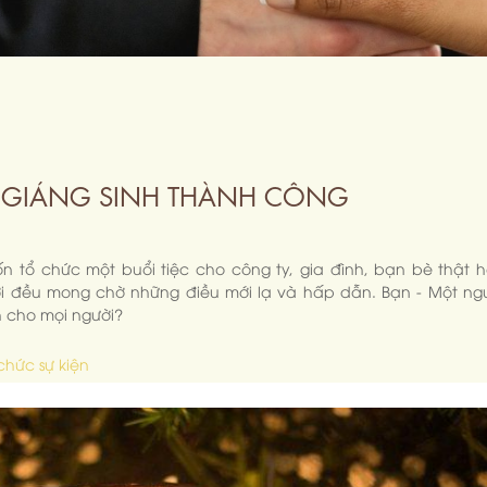
ỆC GIÁNG SINH THÀNH CÔNG
tổ chức một buổi tiệc cho công ty, gia đình, bạn bè thật 
gười đều mong chờ những điều mới lạ và hấp dẫn. Bạn - Một ng
h cho mọi người?
chức sự kiện