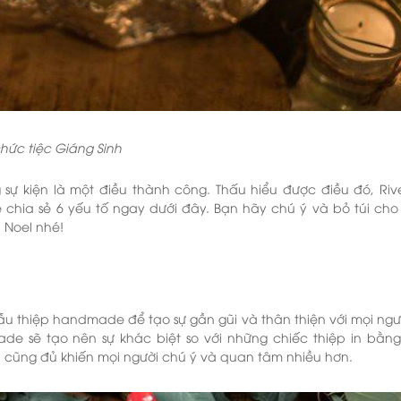
chức tiệc Giáng Sinh
ự kiện là một điều thành công. Thấu hiểu được điều đó, Rive
sẽ chia sẻ 6 yếu tố ngay dưới đây. Bạn hãy chú ý và bỏ túi cho
h Noel nhé!
ẫu thiệp handmade để tạo sự gần gũi và thân thiện với mọi ngườ
de sẽ tạo nên sự khác biệt so với những chiếc thiệp in bằng
 qua cũng đủ khiến mọi người chú ý và quan tâm nhiều hơn.