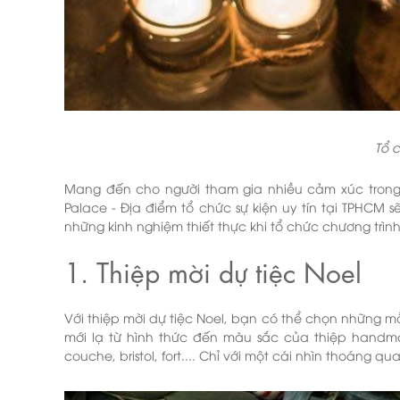
Tổ 
Mang đến cho người tham gia nhiều cảm xúc trong s
Palace - Địa điểm tổ chức sự kiện uy tín tại TPHCM 
những kinh nghiệm thiết thực khi tổ chức chương trìn
1. Thiệp mời dự tiệc Noel
Với thiệp mời dự tiệc Noel, bạn có thể chọn những m
mới lạ từ hình thức đến màu sắc của thiệp handma
couche, bristol, fort.... Chỉ với một cái nhìn thoáng