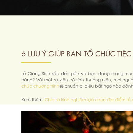
6 LƯU Ý GIÚP BẠN TỔ CHỨC TI
Lễ Giáng Sinh sắp đến gần và bạn đang mong muốn 
tráng? Với một sự kiện có tính thường niên, mọi n
chức chương trình
sẽ chuẩn bị điều bất ngờ nào dàn
Xem thêm:
Chia sẻ kinh nghiệm lựa chọn địa điểm tổ 