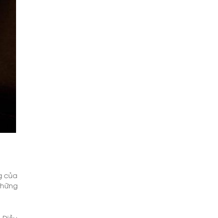
g của
những
 Điều