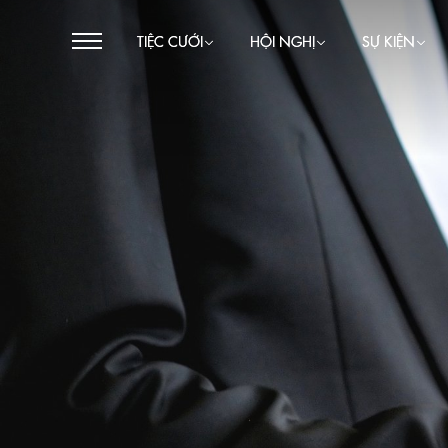
TIỆC CƯỚI
HỘI NGHỊ
SỰ KIỆN