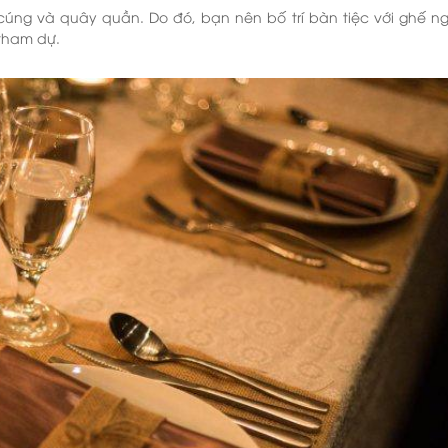
cúng và quây quần. Do đó, bạn nên bố trí bàn tiệc với ghế ng
 tham dự.