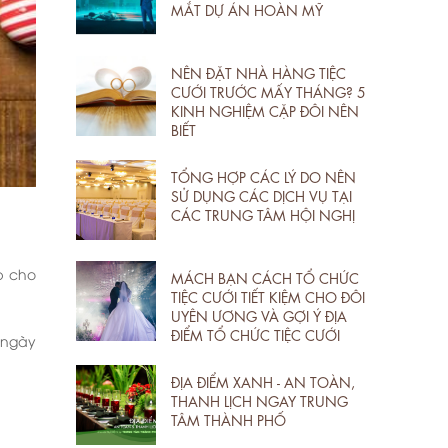
MẮT DỰ ÁN HOÀN MỸ
NÊN ĐẶT NHÀ HÀNG TIỆC
CƯỚI TRƯỚC MẤY THÁNG? 5
KINH NGHIỆM CẶP ĐÔI NÊN
BIẾT
TỔNG HỢP CÁC LÝ DO NÊN
SỬ DỤNG CÁC DỊCH VỤ TẠI
CÁC TRUNG TÂM HỘI NGHỊ
p cho
MÁCH BẠN CÁCH TỔ CHỨC
TIỆC CƯỚI TIẾT KIỆM CHO ĐÔI
UYÊN ƯƠNG VÀ GỢI Ý ĐỊA
ĐIỂM TỔ CHỨC TIỆC CƯỚI
3 ngày
ĐỊA ĐIỂM XANH - AN TOÀN,
THANH LỊCH NGAY TRUNG
TÂM THÀNH PHỐ