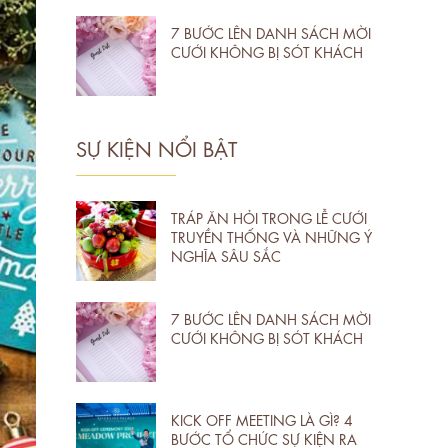
7 BƯỚC LÊN DANH SÁCH MỜI
CƯỚI KHÔNG BỊ SÓT KHÁCH
SỰ KIỆN NỔI BẬT
TRÁP ĂN HỎI TRONG LỄ CƯỚI
TRUYỀN THỐNG VÀ NHỮNG Ý
NGHĨA SÂU SẮC
7 BƯỚC LÊN DANH SÁCH MỜI
CƯỚI KHÔNG BỊ SÓT KHÁCH
KICK OFF MEETING LÀ GÌ? 4
BƯỚC TỔ CHỨC SỰ KIỆN RA