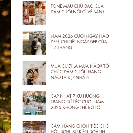
TONE MÀU CHỦ ĐẠO CỦA
ĐÁM CƯỚI NÓI GÌ VỀ BẠN?
NĂM 2026 CƯỚI NGÀY NÀO
ĐẸP? CHI TIẾT NGÀY ĐẸP CỦA
12 THÁNG
MÙA CƯỚI LÀ MÙA NÀO? TỔ
CHỨC ĐÁM CƯỚI THÁNG
NÀO LÀ ĐẸP NHẤT?
CẬP NHẬT 7 XU HƯỚNG
TRANG TRÍ TIỆC CƯỚI NĂM
2025 KHÔNG THỂ BỎ LỠ
CẨM NANG CHỌN TIỆC CHO
HỘI NGHỊ, SỰ KIỆN DOANH