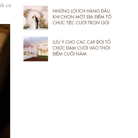
ồi có
NHỮNG LỢI ÍCH HÀNG ĐẦU
KHI CHỌN MỘT ĐỊA ĐIỂM TỔ
CHỨC TIỆC CƯỚI TRỌN GÓI
LƯU Ý CHO CÁC CẶP ĐÔI TỔ
CHỨC ĐÁM CƯỚI VÀO THỜI
ĐIỂM CUỐI NĂM