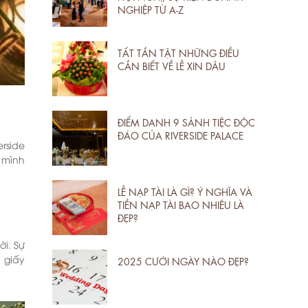
NGHIỆP TỪ A-Z
TẤT TẦN TẬT NHỮNG ĐIỀU
CẦN BIẾT VỀ LỄ XIN DÂU
ĐIỂM DANH 9 SẢNH TIỆC ĐỘC
ĐÁO CỦA RIVERSIDE PALACE
rside
 mình
LỄ NẠP TÀI LÀ GÌ? Ý NGHĨA VÀ
TIỀN NẠP TÀI BAO NHIÊU LÀ
ĐẸP?
i. Sự
 giấy
2025 CƯỚI NGÀY NÀO ĐẸP?