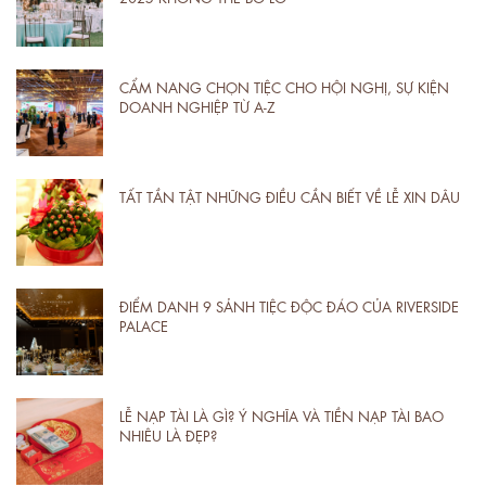
CẨM NANG CHỌN TIỆC CHO HỘI NGHỊ, SỰ KIỆN
DOANH NGHIỆP TỪ A-Z
TẤT TẦN TẬT NHỮNG ĐIỀU CẦN BIẾT VỀ LỄ XIN DÂU
ĐIỂM DANH 9 SẢNH TIỆC ĐỘC ĐÁO CỦA RIVERSIDE
PALACE
LỄ NẠP TÀI LÀ GÌ? Ý NGHĨA VÀ TIỀN NẠP TÀI BAO
NHIÊU LÀ ĐẸP?