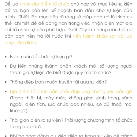
Để lựa
chọn địa điểm tổ chức
phù hợp với mục tiêu sự kiện
đề ra, bạn cần lên kế hoạch ban đầu cho sự kiện của
mình. Thiết lập mục tiêu rõ ràng sẽ giúp bạn có lộ trình cụ
thể, chi tiết để dễ dàng hơn trong việc nhận diện một địa
chỉ tổ chức sự kiện phù hợp. Dưới đây là những câu hỏi cơ
bản bạn nên trả lời trước khi
tiến hành khảo sát và lựa
chọn địa điểm.
Bạn muốn tổ chức sự kiện gì?
Dự kiến những thành phần khách mời, số lượng người
tham gia sự kiện để biết được quy mô tổ chức?
Thông điệp bạn muốn truyền tải qua sự kiện?
Địa điểm tổ chức cần phải đáp ứng những yêu cầu gì?
(Trang thiết bị, máy móc, không gian sảnh trong, sảnh
ngoài, diện tích, sức chứa bao nhiêu, có đủ thoải mái
không?)
Thời gian diễn ra sự kiện? Thời lượng chương trình tổ chức
trong bao lâu?
Những hoạt động dự kiến diễn ra trong sự kiện dễ dàng