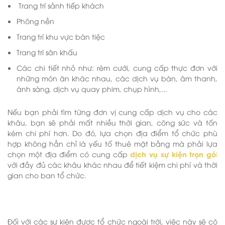
Trang trí sảnh tiếp khách
Phông nền
Trang trí khu vực bàn tiệc
Trang trí sân khấu
Các chi tiết nhỏ như: rèm cưới, cung cấp thực đơn với
những món ăn khác nhau, các dịch vụ bàn, âm thanh,
ánh sáng, dịch vụ quay phim, chụp hình,...
Nếu bạn phải tìm từng đơn vị cung cấp dịch vụ cho các
khâu, bạn sẽ phải mất nhiều thời gian, công sức và tốn
kém chi phí hơn. Do đó, lựa chọn địa điểm tổ chức phù
hợp không hẳn chỉ là yếu tố thuê mặt bằng mà phải lựa
dịch vụ sự kiện trọn gó
chọn một địa điểm có cung cấp
i
với đầy đủ các khâu khác nhau để tiết kiệm chi phí và thời
gian cho ban tổ chức.
Đối với các sự kiện được tổ chức ngoài trời, việc này sẽ có