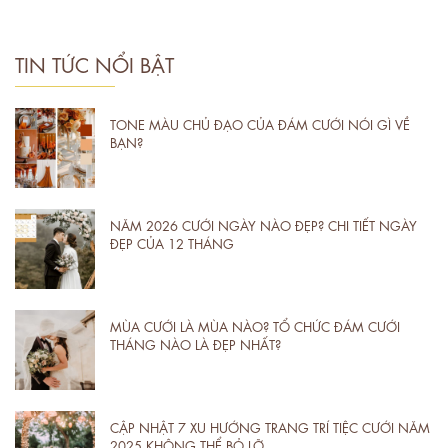
TIN TỨC NỔI BẬT
TONE MÀU CHỦ ĐẠO CỦA ĐÁM CƯỚI NÓI GÌ VỀ
BẠN?
NĂM 2026 CƯỚI NGÀY NÀO ĐẸP? CHI TIẾT NGÀY
ĐẸP CỦA 12 THÁNG
MÙA CƯỚI LÀ MÙA NÀO? TỔ CHỨC ĐÁM CƯỚI
THÁNG NÀO LÀ ĐẸP NHẤT?
CẬP NHẬT 7 XU HƯỚNG TRANG TRÍ TIỆC CƯỚI NĂM
2025 KHÔNG THỂ BỎ LỠ