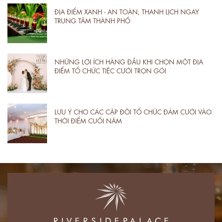
ĐỊA ĐIỂM XANH - AN TOÀN, THANH LỊCH NGAY
TRUNG TÂM THÀNH PHỐ
NHỮNG LỢI ÍCH HÀNG ĐẦU KHI CHỌN MỘT ĐỊA
ĐIỂM TỔ CHỨC TIỆC CƯỚI TRỌN GÓI
LƯU Ý CHO CÁC CẶP ĐÔI TỔ CHỨC ĐÁM CƯỚI VÀO
THỜI ĐIỂM CUỐI NĂM