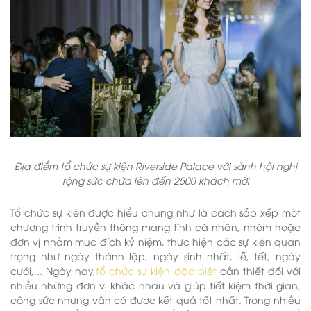
Địa điểm tổ chức sự kiện Riverside Palace với sảnh hội nghị
rộng sức chứa lên đến 2500 khách mời
Tổ chức sự kiện được hiểu chung như là cách sắp xếp một
chương trình truyền thông mang tính cá nhân, nhóm hoặc
đơn vị nhằm mục đích kỷ niệm, thực hiện các sự kiện quan
trọng như ngày thành lập, ngày sinh nhất, lễ, tết, ngày
cưới,... Ngày nay,
tổ chức sự kiện đặc biệt
cần thiết đối với
nhiều những đơn vị khác nhau và giúp tiết kiệm thời gian,
công sức nhưng vẫn có được kết quả tốt nhất. Trong nhiều