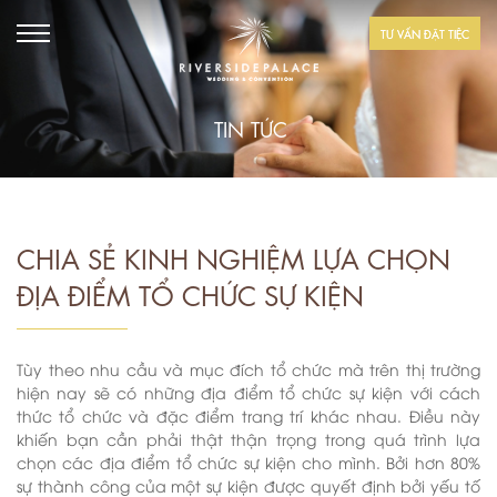
TƯ VẤN ĐẶT TIỆC
TIN TỨC
CHIA SẺ KINH NGHIỆM LỰA CHỌN
ĐỊA ĐIỂM TỔ CHỨC SỰ KIỆN
Tùy theo nhu cầu và mục đích tổ chức mà trên thị trường
hiện nay sẽ có những địa điểm tổ chức sự kiện với cách
thức tổ chức và đặc điểm trang trí khác nhau. Điều này
khiến bạn cần phải thật thận trọng trong quá trình lựa
chọn các địa điểm tổ chức sự kiện cho mình. Bởi hơn 80%
sự thành công của một sự kiện được quyết định bởi yếu tố