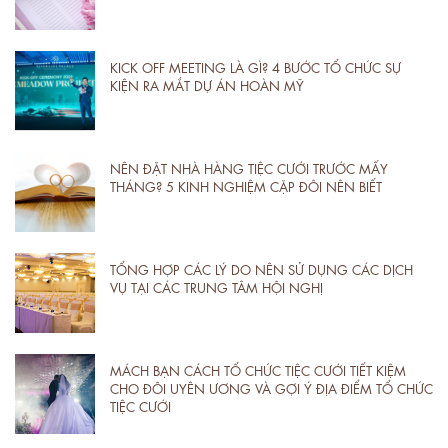
KICK OFF MEETING LÀ GÌ? 4 BƯỚC TỔ CHỨC SỰ
KIỆN RA MẮT DỰ ÁN HOÀN MỸ
NÊN ĐẶT NHÀ HÀNG TIỆC CƯỚI TRƯỚC MẤY
THÁNG? 5 KINH NGHIỆM CẶP ĐÔI NÊN BIẾT
TỔNG HỢP CÁC LÝ DO NÊN SỬ DỤNG CÁC DỊCH
VỤ TẠI CÁC TRUNG TÂM HỘI NGHỊ
MÁCH BẠN CÁCH TỔ CHỨC TIỆC CƯỚI TIẾT KIỆM
CHO ĐÔI UYÊN ƯƠNG VÀ GỢI Ý ĐỊA ĐIỂM TỔ CHỨC
TIỆC CƯỚI