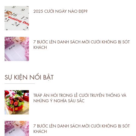
2025 CƯỚI NGÀY NÀO ĐẸP?
7 BƯỚC LÊN DANH SÁCH MỜI CƯỚI KHÔNG BỊ SÓT
KHÁCH
SỰ KIỆN NỔI BẬT
TRÁP ĂN HỎI TRONG LỄ CƯỚI TRUYỀN THỐNG VÀ
NHỮNG Ý NGHĨA SÂU SẮC
7 BƯỚC LÊN DANH SÁCH MỜI CƯỚI KHÔNG BỊ SÓT
KHÁCH