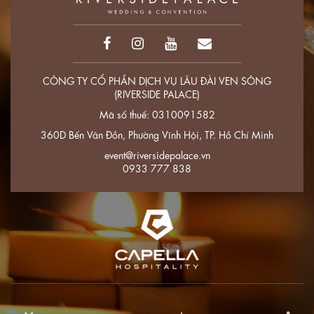
CÔNG TY CỔ PHẦN DỊCH VỤ LÂU ĐÀI VEN SÔNG
(RIVERSIDE PALACE)
Mã số thuế: 0310091582
360D Bến Vân Đồn, Phường Vĩnh Hội, TP. Hồ Chí Minh
event@riversidepalace.vn
0933 777 838