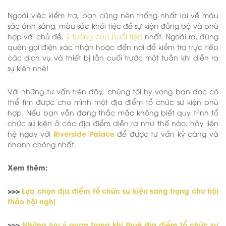
Ngoài việc kiểm tra, bạn cũng nên thống nhất lại về màu
sắc ánh sáng, màu sắc khói tiệc để sự kiện đồng bộ và phù
hợp với chủ đề,
ý tưởng của buổi tiệc
nhất. Ngoài ra, đừng
quên gọi điện xác nhận hoặc đến nơi để kiểm tra trực tiếp
các dịch vụ và thiết bị lần cuối trước một tuần khi diễn ra
sự kiện nhé!
Với những tư vấn trên đây, chúng tôi hy vọng bạn đọc có
thể tìm được cho mình một địa điểm tổ chức sự kiện phù
hợp. Nếu bạn vẫn đang thắc mắc không biết quy trình tổ
chức sự kiện ở các địa điểm diễn ra như thế nào, hãy liên
Riverside Palace
hệ ngay với
để được tư vấn kỹ càng và
nhanh chóng nhất.
Xem thêm:
>>>
Lựa chọn địa điểm tổ chức sự kiện sang trọng cho hội
thảo hội nghị
>>>
Những lưu ý quan trọng khi thuê địa điểm tổ chức sự