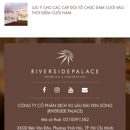
LƯU Ý CHO CÁC CẶP ĐÔI TỔ CHỨC ĐÁM CƯỚI VÀO
THỜI ĐIỂM CUỐI NĂM
CÔNG TY CỔ PHẦN DỊCH VỤ LÂU ĐÀI VEN SÔNG
(RIVERSIDE PALACE)
Mã số thuế: 0310091582
360D Bến Vân Đồn, Phường Vĩnh Hội, TP. Hồ Chí Minh