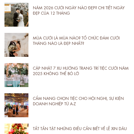
NĂM 2026 CƯỚI NGÀY NÀO ĐẸP? CHI TIẾT NGÀY
ĐẸP CỦA 12 THÁNG
MÙA CƯỚI LÀ MÙA NÀO? TỔ CHỨC ĐÁM CƯỚI
THÁNG NÀO LÀ ĐẸP NHẤT?
CẬP NHẬT 7 XU HƯỚNG TRANG TRÍ TIỆC CƯỚI NĂM
2025 KHÔNG THỂ BỎ LỠ
CẨM NANG CHỌN TIỆC CHO HỘI NGHỊ, SỰ KIỆN
DOANH NGHIỆP TỪ A-Z
TẤT TẦN TẬT NHỮNG ĐIỀU CẦN BIẾT VỀ LỄ XIN DÂU