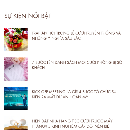
SỰ KIỆN NỔI BẬT
TRÁP ĂN HỎI TRONG LỄ CƯỚI TRUYỀN THỐNG VÀ
NHỮNG Ý NGHĨA SÂU SẮC
7 BƯỚC LÊN DANH SÁCH MỜI CƯỚI KHÔNG BỊ SÓT
KHÁCH
KICK OFF MEETING LÀ GÌ? 4 BƯỚC TỔ CHỨC SỰ
KIỆN RA MẮT DỰ ÁN HOÀN MỸ
NÊN ĐẶT NHÀ HÀNG TIỆC CƯỚI TRƯỚC MẤY
THÁNG? 5 KINH NGHIỆM CẶP ĐÔI NÊN BIẾT