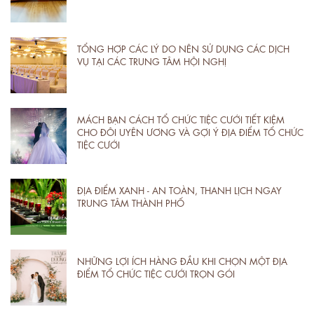
TỔNG HỢP CÁC LÝ DO NÊN SỬ DỤNG CÁC DỊCH
VỤ TẠI CÁC TRUNG TÂM HỘI NGHỊ
MÁCH BẠN CÁCH TỔ CHỨC TIỆC CƯỚI TIẾT KIỆM
CHO ĐÔI UYÊN ƯƠNG VÀ GỢI Ý ĐỊA ĐIỂM TỔ CHỨC
TIỆC CƯỚI
ĐỊA ĐIỂM XANH - AN TOÀN, THANH LỊCH NGAY
TRUNG TÂM THÀNH PHỐ
NHỮNG LỢI ÍCH HÀNG ĐẦU KHI CHỌN MỘT ĐỊA
ĐIỂM TỔ CHỨC TIỆC CƯỚI TRỌN GÓI