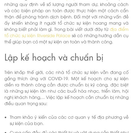
những quy định về số lượng người tham dự, khoảng cách
và các biện pháp an toàn được thực hiện một cách cẩn
thận để phòng tránh dịch bệnh. Đối mặt với những vấn đề
ấy khiến không ít người tổ chức sự kiện hoang mang và
không biết phải làm gì. Trong bài viết dưới đây từ
địa điểm
tổ chức sự kiện Riverside Palace
sẽ có những hướng dẫn cụ
thể giúp bạn có một sự kiện an toàn và thành công.
Lập kế hoạch và chuẩn bị
Trên khắp thế giới, các nhà tổ chức sự kiện vẫn đang cố
gắng thích ứng với COVID-19. Một kế hoạch cho sự kiện
diễn ra thành công cần được chuẩn bị kỹ càng, đặc biệt
là những sự kiện lớn như các buổi hòa nhạc, triển lãm, hội
nghị khách hàng,... Việc lập kế hoạch cần chuẩn bị những
điều quan trọng sau:
Tham khảo ý kiến của các cơ quan y tế địa phương về
sự kiện của bạn.
Cung cấp đầy đủ các thiết bị và vật dụng cần thiết như