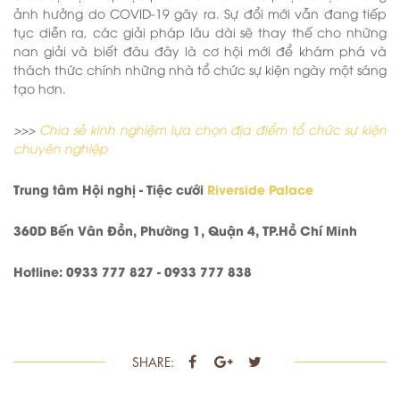
ảnh hưởng do COVID-19 gây ra. Sự đổi mới vẫn đang tiếp
tục diễn ra, các giải pháp lâu dài sẽ thay thế cho những
nan giải và biết đâu đây là cơ hội mới để khám phá và
thách thức chính những nhà tổ chức sự kiện ngày một sáng
tạo hơn.
>>>
Chia sẻ kinh nghiệm lựa chọn địa điểm tổ chức sự kiện
chuyên nghiệp
Trung tâm Hội nghị - Tiệc cưới
Riverside Palace
360D Bến Vân Đồn, Phường 1, Quận 4, TP.Hồ Chí Minh
Hotline: 0933 777 827 - 0933 777 838
SHARE: