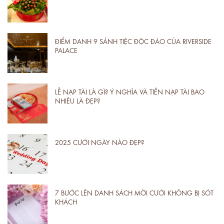
ĐIỂM DANH 9 SẢNH TIỆC ĐỘC ĐÁO CỦA RIVERSIDE
PALACE
LỄ NẠP TÀI LÀ GÌ? Ý NGHĨA VÀ TIỀN NẠP TÀI BAO
NHIÊU LÀ ĐẸP?
2025 CƯỚI NGÀY NÀO ĐẸP?
7 BƯỚC LÊN DANH SÁCH MỜI CƯỚI KHÔNG BỊ SÓT
KHÁCH