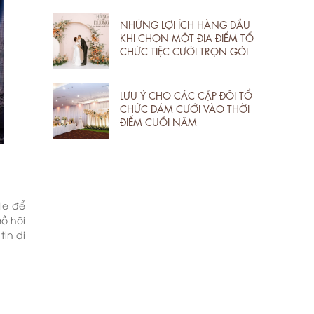
NHỮNG LỢI ÍCH HÀNG ĐẦU
KHI CHỌN MỘT ĐỊA ĐIỂM TỔ
CHỨC TIỆC CƯỚI TRỌN GÓI
LƯU Ý CHO CÁC CẶP ĐÔI TỔ
CHỨC ĐÁM CƯỚI VÀO THỜI
ĐIỂM CUỐI NĂM
le để
ồ hôi
in di