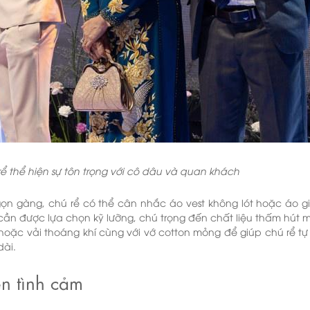
rể thể hiện sự tôn trọng với cô dâu và quan khách
gọn gàng, chú rể có thể cân nhắc áo vest không lót hoặc áo gi
cần được lựa chọn kỹ lưỡng, chú trọng đến chất liệu thấm hút m
oặc vải thoáng khí cùng với vớ cotton mỏng để giúp chú rể tự t
dài.
n tình cảm