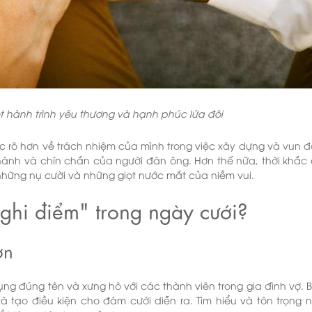
t hành trình yêu thương và hạnh phúc lứa đôi
 rõ hơn về trách nhiệm của mình trong việc xây dựng và vun đ
hành và chín chắn của người đàn ông. Hơn thế nữa, thời khắc
hững nụ cười và những giọt nước mắt của niềm vui.
"ghi điểm" trong ngày cưới?
ơn
ng đúng tên và xưng hô với các thành viên trong gia đình vợ. B
à tạo điều kiện cho đám cưới diễn ra. Tìm hiểu và tôn trọng 