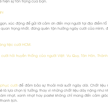
 hiện sự tôn trọng của bạn.
hi
gọn, xúc động để gửi lời cảm ơn đến mọi người tại địa điểm tổ
ễ. Và quan trọng nhất, đừng quên tận hưởng ngày cưới của mình, 
hàng tiệc cưới HCM.
ưới hỏi truyền thống của người Việt: Vu Quy, Tân Hôn, Thành
 phục cưới
để đảm bảo sự thoải mái suốt ngày dài. Chất liệu
ẽ là lựa chọn lý tưởng, thay vì những chất liệu dày nặng như n
xám nhạt, xanh nhạt hay pastel không chỉ mang đến cảm giá
thanh lịch.