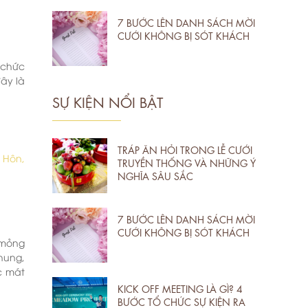
7 BƯỚC LÊN DANH SÁCH MỜI
CƯỚI KHÔNG BỊ SÓT KHÁCH
 chức
đây là
SỰ KIỆN NỔI BẬT
TRÁP ĂN HỎI TRONG LỄ CƯỚI
 Hôn,
TRUYỀN THỐNG VÀ NHỮNG Ý
NGHĨA SÂU SẮC
7 BƯỚC LÊN DANH SÁCH MỜI
CƯỚI KHÔNG BỊ SÓT KHÁCH
 mỏng
hung,
c mát
KICK OFF MEETING LÀ GÌ? 4
BƯỚC TỔ CHỨC SỰ KIỆN RA