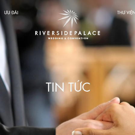
ƯU ĐÃI
THƯ VIỆ
TIN TỨC