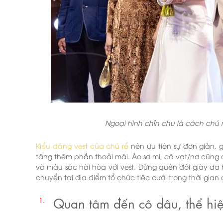
Ngoại hình chỉn chu là cách chú 
Kiểu dáng vest của chú rể
nên ưu tiên sự đơn giản, 
tăng thêm phần thoải mái. Áo sơ mi, cà vạt/nơ cũng 
và màu sắc hài hòa với vest. Đừng quên đôi giày da h
chuyển tại địa điểm tổ chức tiệc cưới trong thời gian 
Quan tâm đến cô dâu, thể hiệ