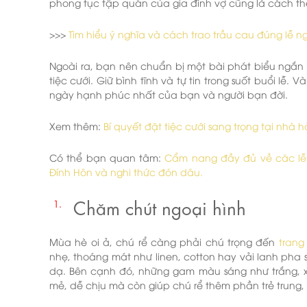
phong tục tập quán của gia đình vợ cũng là cách thể
>>>
Tìm hiểu ý nghĩa và cách trao trầu cau đúng lễ ng
Ngoài ra, bạn nên chuẩn bị một bài phát biểu ngắn 
tiệc cưới. Giữ bình tĩnh và tự tin trong suốt buổi l
ngày hạnh phúc nhất của bạn và người bạn đời.
Xem thêm:
Bí quyết đặt tiệc cưới sang trọng tại nhà 
Có thể bạn quan tâm:
Cẩm nang đầy đủ về các lễ c
Đính Hôn và nghi thức đón dâu.
Chăm chút ngoại hình
Mùa hè oi ả, chú rể càng phải chú trọng đến
trang
nhẹ, thoáng mát như linen, cotton hay vải lanh pha s
dạ. Bên cạnh đó, những gam màu sáng như trắng, 
mẻ, dễ chịu mà còn giúp chú rể thêm phần trẻ trung, 