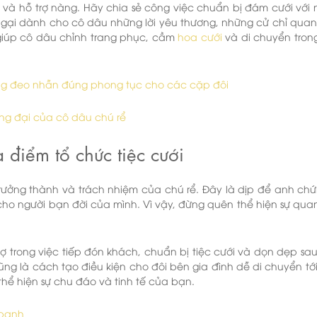
và hỗ trợ nàng. Hãy chia sẻ công việc chuẩn bị đám cưới với 
ngại dành cho cô dâu những lời yêu thương, những cử chỉ quan
iúp cô dâu chỉnh trang phục, cầm
hoa cưới
và di chuyển trong
ng đeo nhẫn đúng phong tục cho các cặp đôi
ng đại của cô dâu chú rể
 điểm tổ chức tiệc cưới
trưởng thành và trách nhiệm của chú rể. Đây là dịp để anh chứ
ho người bạn đời của mình. Vì vậy, đừng quên thể hiện sự qua
ợ trong việc tiếp đón khách, chuẩn bị tiệc cưới và dọn dẹp sau
cũng là cách tạo điều kiện cho đôi bên gia đình dễ di chuyển tớ
thể hiện sự chu đáo và tinh tế của bạn.
 banh