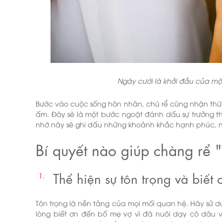
Ngày cưới là khởi đầu của mộ
Bước vào cuộc sống hôn nhân, chú rể cũng nhận thức
ấm. Đây sẽ là một bước ngoặt đánh dấu sự trưởng t
nhớ này sẽ ghi dấu những khoảnh khắc hạnh phúc, n
Bí quyết nào giúp chàng rể 
Thể hiện sự tôn trọng và biết 
Tôn trọng là nền tảng của mọi mối quan hệ. Hãy sử dụ
lòng biết ơn đến bố mẹ vợ vì đã nuôi dạy cô dâu v