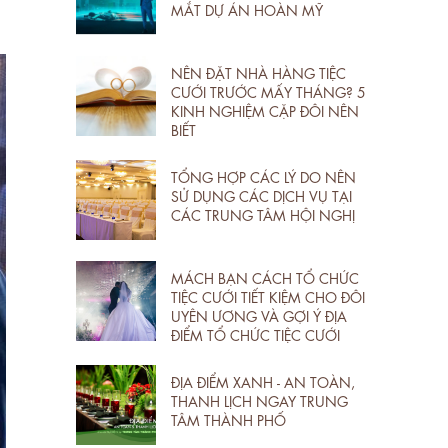
MẮT DỰ ÁN HOÀN MỸ
NÊN ĐẶT NHÀ HÀNG TIỆC
CƯỚI TRƯỚC MẤY THÁNG? 5
KINH NGHIỆM CẶP ĐÔI NÊN
BIẾT
TỔNG HỢP CÁC LÝ DO NÊN
SỬ DỤNG CÁC DỊCH VỤ TẠI
CÁC TRUNG TÂM HỘI NGHỊ
MÁCH BẠN CÁCH TỔ CHỨC
TIỆC CƯỚI TIẾT KIỆM CHO ĐÔI
UYÊN ƯƠNG VÀ GỢI Ý ĐỊA
ĐIỂM TỔ CHỨC TIỆC CƯỚI
ĐỊA ĐIỂM XANH - AN TOÀN,
THANH LỊCH NGAY TRUNG
TÂM THÀNH PHỐ