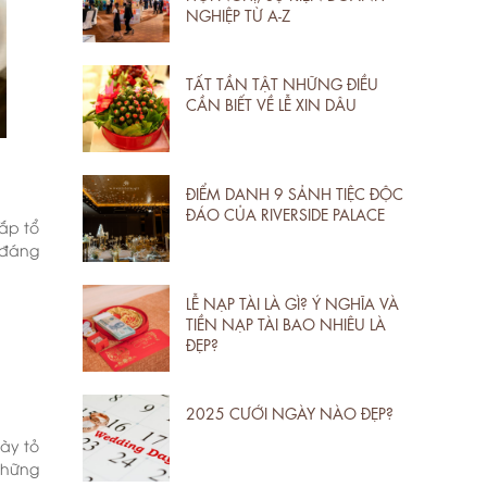
NGHIỆP TỪ A-Z
TẤT TẦN TẬT NHỮNG ĐIỀU
CẦN BIẾT VỀ LỄ XIN DÂU
ĐIỂM DANH 9 SẢNH TIỆC ĐỘC
ĐÁO CỦA RIVERSIDE PALACE
ắp tổ
 đáng
LỄ NẠP TÀI LÀ GÌ? Ý NGHĨA VÀ
TIỀN NẠP TÀI BAO NHIÊU LÀ
ĐẸP?
2025 CƯỚI NGÀY NÀO ĐẸP?
ày tỏ
những