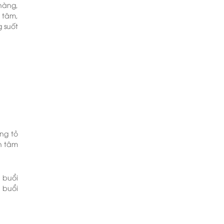
nàng,
 tâm,
 suốt
ng tỏ
n tâm
 buổi
i buổi