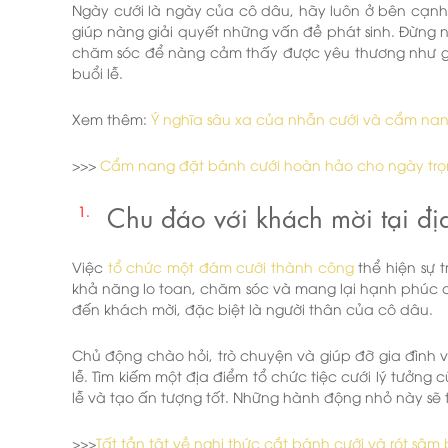
Ngày cưới là ngày của cô dâu, hãy luôn ở bên cạnh 
giúp nàng giải quyết những vấn đề phát sinh. Đừng 
chăm sóc để nàng cảm thấy được yêu thương như g
buổi lễ.
Xem thêm:
Ý nghĩa sâu xa của nhẫn cưới và cẩm na
>>>
Cẩm nang đặt bánh cưới hoàn hảo cho ngày trọ
Chu đáo với khách mời tại địa
Việc
tổ chức một đám cưới thành công
thể hiện sự 
khả năng lo toan, chăm sóc và mang lại hạnh phúc c
đến khách mời, đặc biệt là người thân của cô dâu.
Chủ động chào hỏi, trò chuyện và giúp đỡ gia đình v
lễ. Tìm kiếm một địa điểm tổ chức tiệc cưới lý tưởng 
lễ và tạo ấn tượng tốt. Những hành động nhỏ này sẽ 
>>>
Tất tần tật về nghi thức cắt bánh cưới và rót sâm