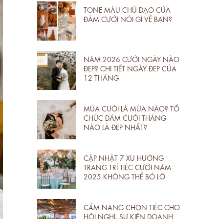
TONE MÀU CHỦ ĐẠO CỦA
ĐÁM CƯỚI NÓI GÌ VỀ BẠN?
NĂM 2026 CƯỚI NGÀY NÀO
ĐẸP? CHI TIẾT NGÀY ĐẸP CỦA
12 THÁNG
MÙA CƯỚI LÀ MÙA NÀO? TỔ
CHỨC ĐÁM CƯỚI THÁNG
NÀO LÀ ĐẸP NHẤT?
CẬP NHẬT 7 XU HƯỚNG
TRANG TRÍ TIỆC CƯỚI NĂM
2025 KHÔNG THỂ BỎ LỠ
CẨM NANG CHỌN TIỆC CHO
HỘI NGHỊ, SỰ KIỆN DOANH