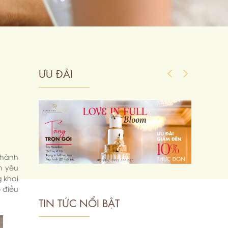
ƯU ĐÃI
thành
h yêu
 khai
ô điều
TIN TỨC NỔI BẬT