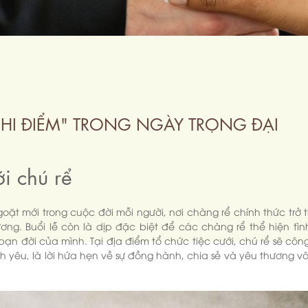
GHI ĐIỂM" TRONG NGÀY TRỌNG ĐẠI
i chú rể
oặt mới trong cuộc đời mỗi người, nơi chàng rể chính thức trở 
ng. Buổi lễ còn là dịp đặc biệt để các chàng rể thể hiện tìn
 đời của mình. Tại địa điểm tổ chức tiệc cưới, chú rể sẽ công
nh yêu, là lời hứa hẹn về sự đồng hành, chia sẻ và yêu thương v