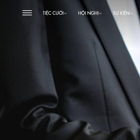
TIỆC CƯỚI
HỘI NGHỊ
SỰ KIỆN