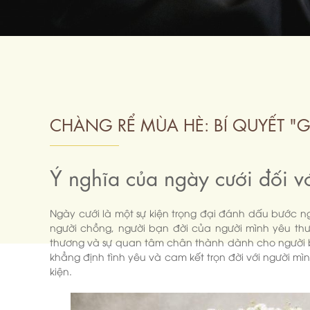
CHÀNG RỂ MÙA HÈ: BÍ QUYẾT "
Ý nghĩa của ngày cưới đối vớ
Ngày cưới là một sự kiện trọng đại đánh dấu bước ng
người chồng, người bạn đời của người mình yêu thươ
thương và sự quan tâm chân thành dành cho người bạn
khẳng định tình yêu và cam kết trọn đời với người mì
kiện.